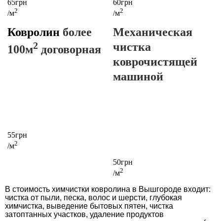
65грн
60грн
2
2
/м
/м
Ковролин
более
Механическая
2
чистка
100м
договорная
коврочистящей
машиной
55грн
2
/м
50грн
2
/м
В стоимость химчистки ковролина в Вышгороде входит:
чистка от пыли, песка, волос и шерсти, глубокая
химчистка, выведение бытовых пятен, чистка
затоптанных участков, удаление продуктов