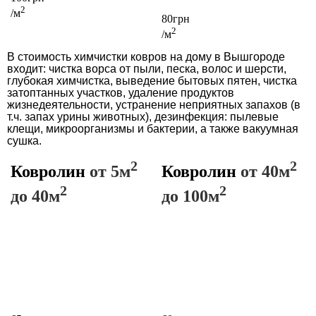
2
/м
80грн
2
/м
В стоимость химчистки ковров на дому в Вышгороде
входит: чистка ворса от пыли, песка, волос и шерсти,
глубокая химчистка, выведение бытовых пятен, чистка
затоптанных участков, удаление продуктов
жизнедеятельности, устранение неприятных запахов (в
т.ч. запах урины животных), дезинфекция: пылевые
клещи, микроорганизмы и бактерии, а также вакуумная
сушка.
2
2
Ковролин
от 5м
Ковролин
от 40м
2
2
до 40м
до 100м