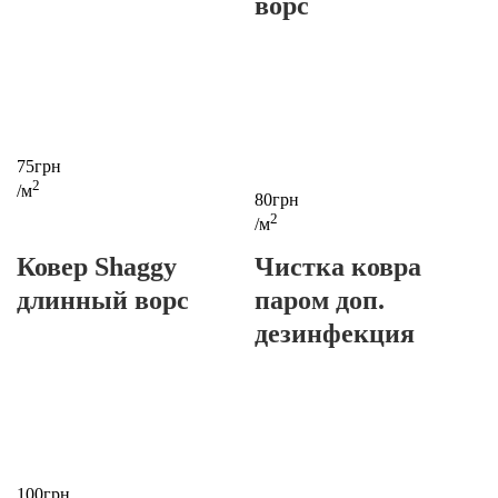
ворс
75грн
2
/м
80грн
2
/м
Ковер Shaggy
Чистка ковра
длинный ворс
паром
доп.
дезинфекция
100грн