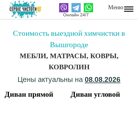
Меню
Вышгород
Выездная химчистка
Онлайн 24/7
24/7
Стоимость выездной химчистки в
Мебели
Диванов
Вышгороде
Матрасов
Ковролина
МЕБЛИ, МАТРАСЫ, КОВРЫ,
Цены
Контакты
КОВРОЛИН
укр
| рус
Цены актуальны на
08.08.2026
+38 (095) 810-05-05
Диван прямой
Диван угловой
Онлайн 24/7